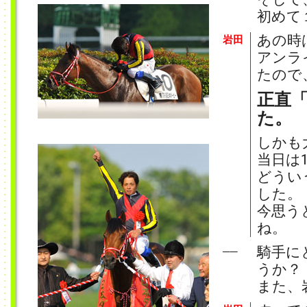
初めて
あの時
岩田
アンラ
たので
正直
た。
しかも
当日は
どうい
した。
今思う
ね。
騎手に
──
うか？
また、