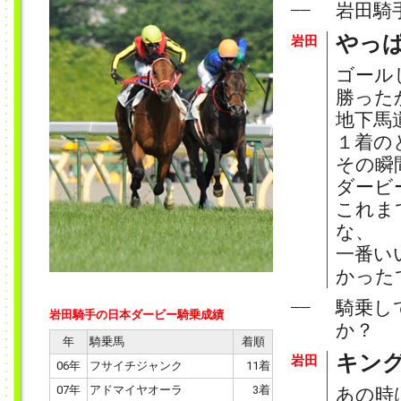
岩田騎
──
やっ
岩田
ゴール
勝った
地下馬
１着の
その瞬
ダービ
これま
な、
一番い
かった
騎乗し
──
岩田騎手の日本ダービー騎乗成績
か？
年
騎乗馬
着順
キン
岩田
06年
フサイチジャンク
11着
07年
アドマイヤオーラ
3着
あの時