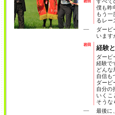
すべて
岩田
僕も昨
もう一
るレー
ダービ
──
います
岩田
経験
ダービ
経験で
どんな
自信も
ダービ
自分の
いくこ
そうな
最後に
──