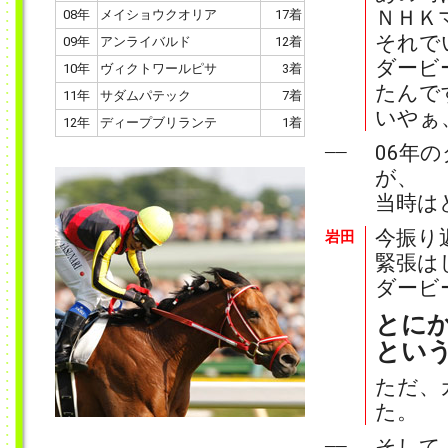
ＮＨＫ
08年
メイショウクオリア
17着
それで
09年
アンライバルド
12着
ダービ
10年
ヴィクトワールピサ
3着
たんで
11年
サダムパテック
7着
いやぁ
12年
ディープブリランテ
1着
06年
──
が、
当時は
今振り
岩田
緊張は
ダービ
とに
とい
ただ、
た。
そして
──