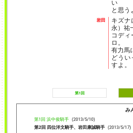
い
と思う
キズナ
岩田
永）祐
コディ
ロ。
有力馬
どうい
すよ。
第1回
み
第1回 浜中俊騎手
(2013/5/10)
第2回 四位洋文騎手、岩田康誠騎手
(2013/5/17)