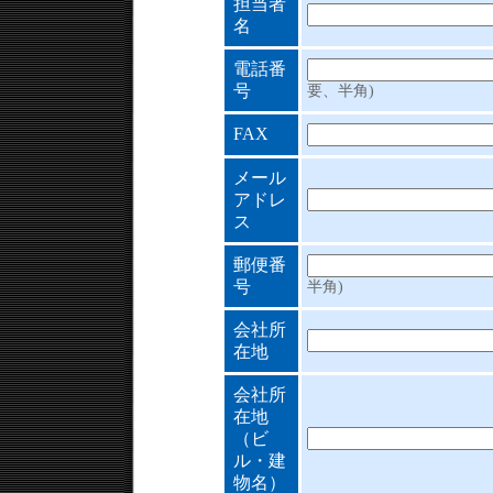
担当者
名
電話番
号
要、半角)
FAX
メール
アドレ
ス
郵便番
号
半角)
会社所
在地
会社所
在地
（ビ
ル・建
物名）