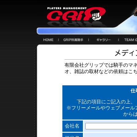
有限会社グリップでは騎手のマ
オ、雑誌の取材などの依頼はこ
仕
下記の項目にご記入の上、
※フリーメールやウェブメール
から
会社名