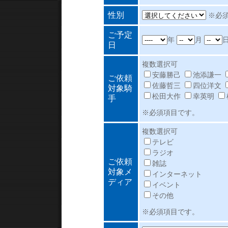
性別
※必
ご予定
年
月
日
複数選択可
安藤勝己
池添謙一
ご依頼
佐藤哲三
四位洋文
対象騎
松田大作
幸英明
手
※必須項目です。
複数選択可
テレビ
ラジオ
ご依頼
雑誌
対象メ
インターネット
ディア
イベント
その他
※必須項目です。