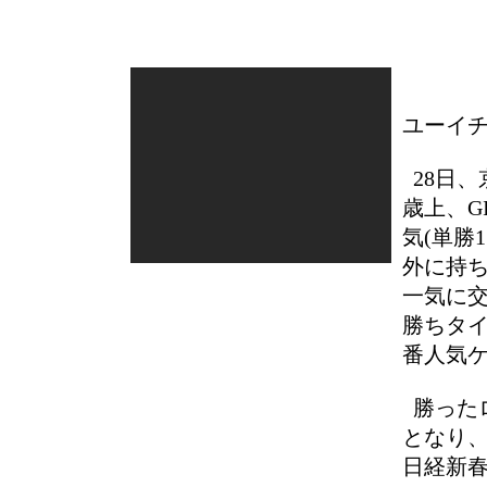
ユーイチ
28日、
歳上、G
気(単勝
外に持
一気に交
勝ちタイ
番人気
勝った
となり、
日経新春