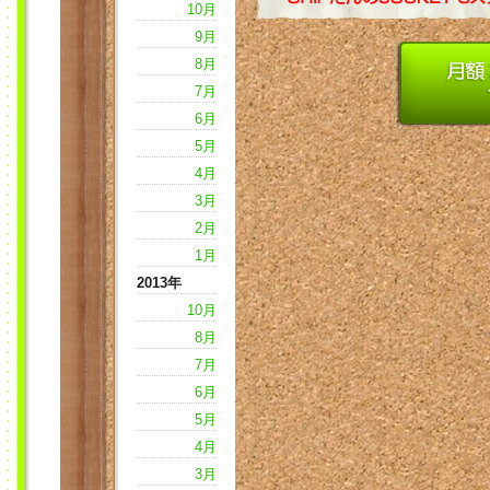
10月
9月
8月
7月
6月
5月
4月
3月
2月
1月
2013年
10月
8月
7月
6月
5月
4月
3月