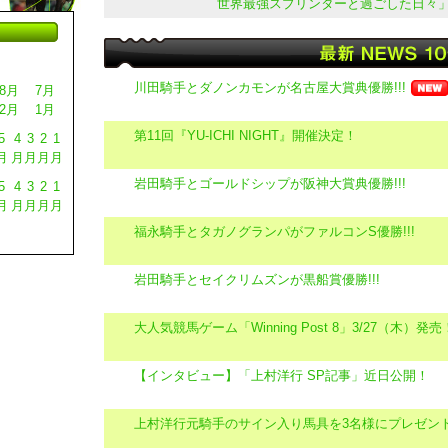
世界最強スプリンターと過ごした日々」2
川田騎手とダノンカモンが名古屋大賞典優勝!!!
8月
7月
2月
1月
第11回『YU-ICHI NIGHT』開催決定！
5
4
3
2
1
月
月
月
月
月
岩田騎手とゴールドシップが阪神大賞典優勝!!!
5
4
3
2
1
月
月
月
月
月
福永騎手とタガノグランパがファルコンS優勝!!!
岩田騎手とセイクリムズンが黒船賞優勝!!!
大人気競馬ゲーム「Winning Post 8」3/27（木）発売
【インタビュー】「上村洋行 SP記事」近日公開！
上村洋行元騎手のサイン入り馬具を3名様にプレゼン