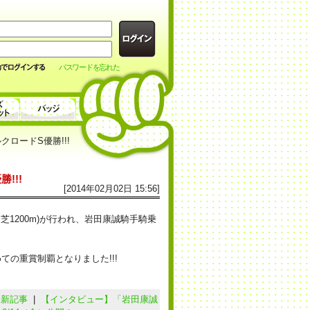
パスワードを忘れた
ロードS優勝!!!
!!!
[2014年02月02日 15:56]
・芝1200m)が行われ、岩田康誠騎手騎乗
の重賞制覇となりました!!!
最新記事
|
【インタビュー】「岩田康誠