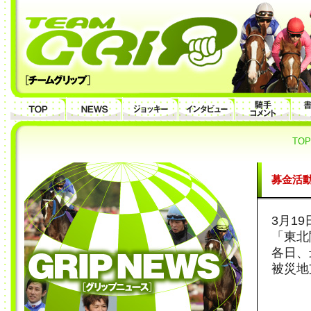
TOP
募金活
3月1
「東北
各日、
被災地