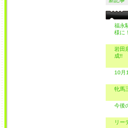
新記事
福永
様に
岩田
成!!
10
牝馬
今後
リー