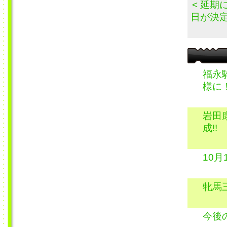
< 延
日が決
福永
様に
岩田
成!!
10
牝馬
今後