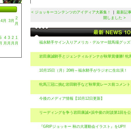
< ジョッキーコンテンツのアイディア大募集！
|
最新記
開しました >
2
4月
3月
月
5
4
3
2
1
福永騎手サイン入りアメリカ・デルマー競馬場グッズ
月
月
月
月
月
岩田康誠騎手とジェンティルドンナが秋華賞優勝! 牝馬
10月15日（月）20時～福永騎手がラジオに生出演！
牝馬三冠に挑む岩田騎手など秋華賞レース前コメント
今後のメディア情報【10月12日更新】
リーディングを争う岩田康誠×浜中俊の対談第1回を
『GRIPジョッキー 秋の大運動会イラスト』をUP!!