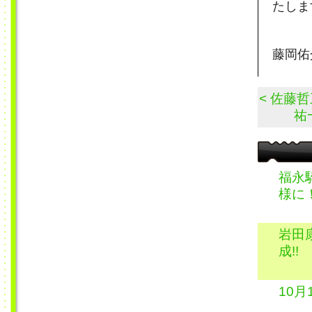
たしま
藤岡佑
< 佐藤
祐
福永
様に
岩田
成!!
10