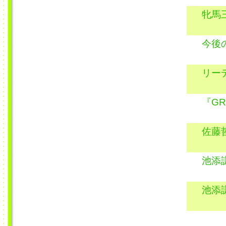
牝馬
今後
リー
『GR
佐藤
池添
池添