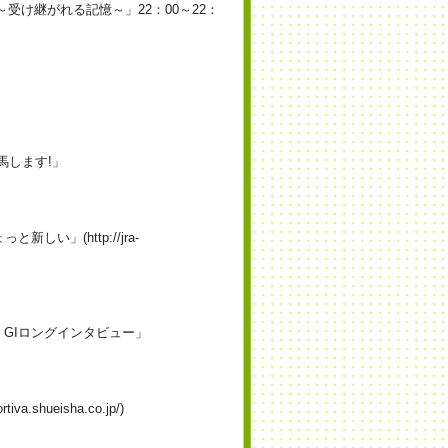
受け継がれる記憶～」22：00～22：
馬します!」
しい」(http://jra-
 GIロングインタビュー」
va.shueisha.co.jp/)