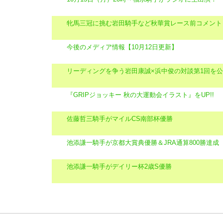
牝馬三冠に挑む岩田騎手など秋華賞レース前コメント
今後のメディア情報【10月12日更新】
リーディングを争う岩田康誠×浜中俊の対談第1回を
『GRIPジョッキー 秋の大運動会イラスト』をUP!!
佐藤哲三騎手がマイルCS南部杯優勝
池添謙一騎手が京都大賞典優勝＆JRA通算800勝達成
池添謙一騎手がデイリー杯2歳S優勝