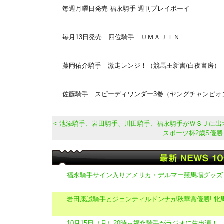
毎週月曜日発売 福永騎手 週刊プレイボーイ
毎月13日発売 四位騎手 ＵＭＡＪＩＮ
藤岡佑介騎手 激走レンジ！（競馬王新書/白夜書房）
佐藤騎手 スピーディワンダー3巻（ヤングチャンピオ
< 池添騎手、岩田騎手、川田騎手、福永騎手がＷＳＪに出
スポーツ杯2歳S優勝 
福永騎手サイン入りアメリカ・デルマー競馬場グッズ
岩田康誠騎手とジェンティルドンナが秋華賞優勝! 牝馬
10月15日（月）20時～福永騎手がラジオに生出演！