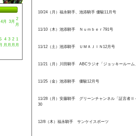
10/24（月）福永騎手、池添騎手 優駿11月号
2
4月
3月
月
11/10（木）池添騎手 Ｎｕｍｂｅｒ791号
5
4
3
2
1
月
月
月
月
月
11/12（土）池添騎手 ＵＭＡＪＩＮ12月号
11/21（月）川田騎手 ABCラジオ「ジョッキールーム」2
11/25（金）池添騎手 優駿12月号
11/28（月）安藤騎手 グリーンチャンネル「証言者Ⅱ～
30
12/8（木）福永騎手 サンケイスポーツ