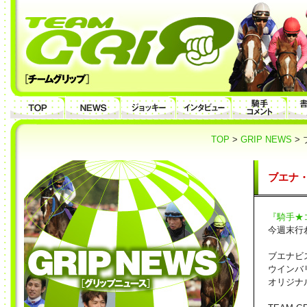
TOP
>
GRIP NEWS
>
ブエナ
『騎手★
今週末行
ブエナビ
ウインバ
オリジナ