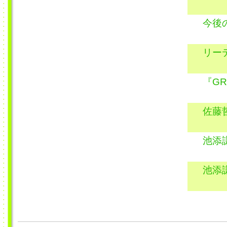
今後
リー
『GR
佐藤
池添
池添