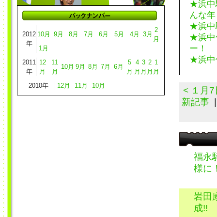
★浜中
んな年
★浜中
2
2012
10月
9月
8月
7月
6月
5月
4月
3月
★浜中
月
年
ー！
1月
★浜中
2011
12
11
5
4
3
2
1
10月
9月
8月
7月
6月
年
月
月
月
月
月
月
月
2010年
12月
11月
10月
< １月
新記事
福永
様に
岩田
成!!