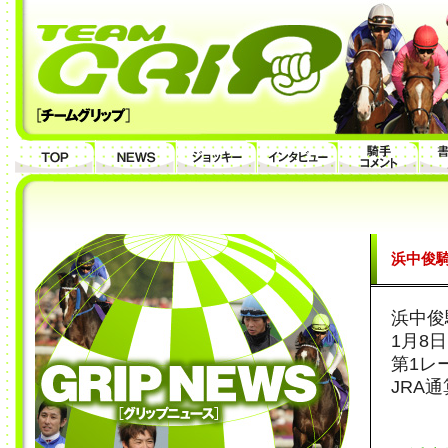
浜中俊騎
浜中俊
1月8
第1レ
JRA