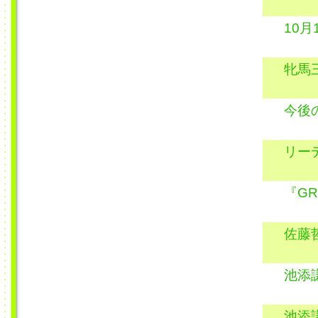
10
牝馬
今後
リー
『GR
佐藤
池添
池添