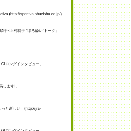
tp://sportiva.shueisha.co.jp/)
赤木元騎手×上村騎手 “ほろ酔い”トーク」
 GIロングインタビュー」
馬します!」
しい」(http://jra-
 GIロングインタビュー」