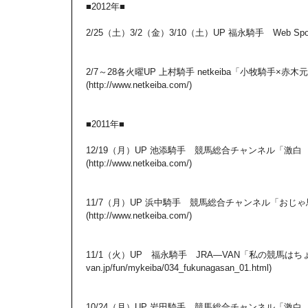
■2012年■
2/25（土）3/2（金）3/10（土）UP 福永騎手 Web Sportiva (ht
2/7～28各火曜UP 上村騎手 netkeiba「小牧騎手×
(http://www.netkeiba.com/)
■2011年■
12/19（月）UP 池添騎手 競馬総合チャンネル「激白
(http://www.netkeiba.com/)
11/7（月）UP 浜中騎手 競馬総合チャンネル「おじゃ
(http://www.netkeiba.com/)
11/1（火）UP 福永騎手 JRA―VAN「私の競馬はちょっと新
van.jp/fun/mykeiba/034_fukunagasan_01.html)
10/24（月）UP 岩田騎手 競馬総合チャンネル「激白