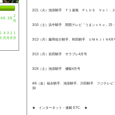
2/21（火）池添騎手 Ｆ１速報 ＰＬＵＳ Ｖｏｌ．
2
4月
3月
月
3/10（土）浜中騎手 関西テレビ「うまンｃｈｕ」25：0
5
4
3
2
1
月
月
月
月
月
3/13（月）藤岡佑介騎手、和田騎手 ＵＭＡＪＩＮ4月
3/13（月）岩田騎手 サラブレ4月号
3/24（土）池添騎手 優駿4月号
4/6（金）福永騎手、池添騎手、川田騎手 フジテレビＴ
30
★ インターネット・連載 ETC. ★