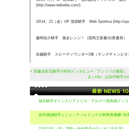
(http://www.netkeiba.com/)
10/14、21（金）UP 池添騎手 Web Sportiva (http://sporti
藤岡佑介騎手 激走レンジ！（競馬王新書/白夜書房）
佐藤騎手 スピーディワンダー3巻（ヤングチャンピオ
< 安藤光彰元騎手の特別インタビュー「アンミツの素顔」
まンchu」は浜中騎手が出
福永騎手サイン入りアメリカ・デルマー競馬場グッズ
岩田康誠騎手とジェンティルドンナが秋華賞優勝! 牝馬
10月15日（月）20時～福永騎手がラジオに生出演！