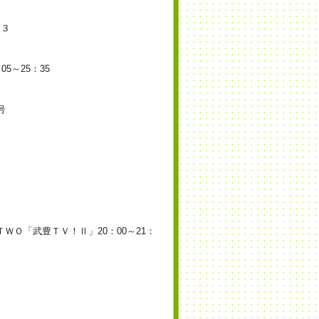
２３
5～25：35
号
ＷＯ「武豊ＴＶ！Ⅱ」20：00～21：