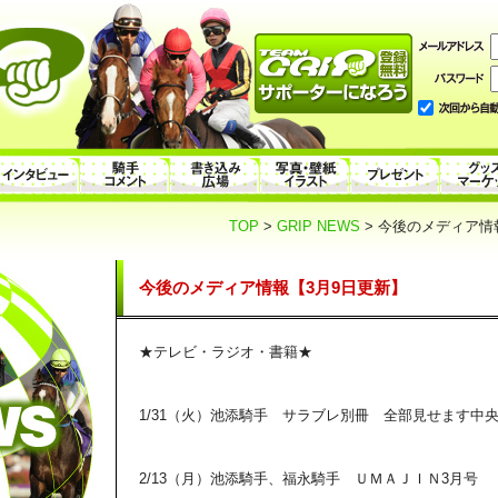
TOP
>
GRIP NEWS
> 今後のメディア情
今後のメディア情報【3月9日更新】
★テレビ・ラジオ・書籍★
1/31（火）池添騎手 サラブレ別冊 全部見せます中央競
2/13（月）池添騎手、福永騎手 ＵＭＡＪＩＮ3月号