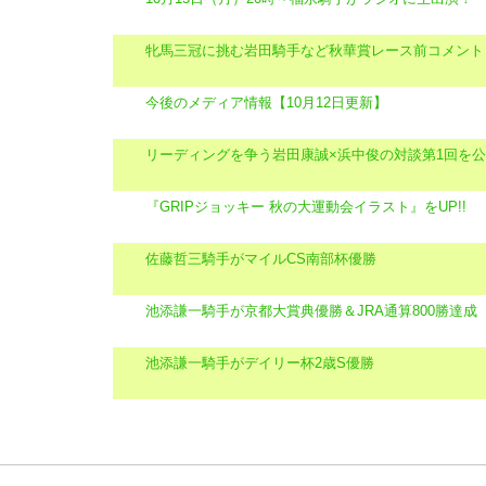
牝馬三冠に挑む岩田騎手など秋華賞レース前コメント
今後のメディア情報【10月12日更新】
リーディングを争う岩田康誠×浜中俊の対談第1回を
『GRIPジョッキー 秋の大運動会イラスト』をUP!!
佐藤哲三騎手がマイルCS南部杯優勝
池添謙一騎手が京都大賞典優勝＆JRA通算800勝達成
池添謙一騎手がデイリー杯2歳S優勝