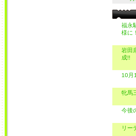
福永
様に
岩田
成!!
10
牝馬
今後
リー