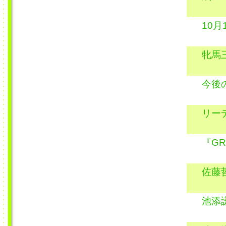
10
牝馬
今後
リー
『GR
佐藤
池添