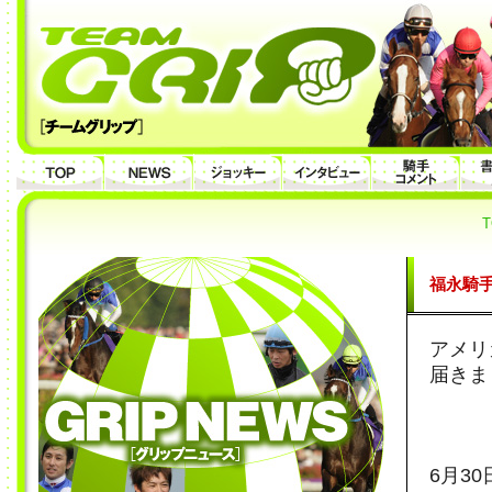
T
福永騎手
アメリ
届きま
6月30