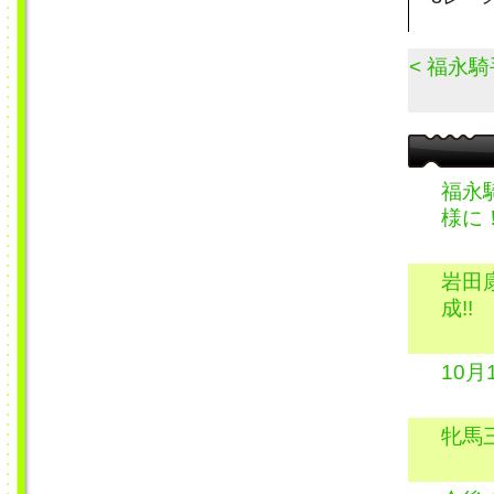
< 福永
福永
様に
岩田
成!!
10
牝馬