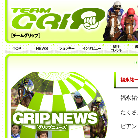
T
福永祐
福永祐
たくさ
ビアン