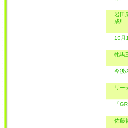
岩田
成!!
10
牝馬
今後
リー
『GR
佐藤