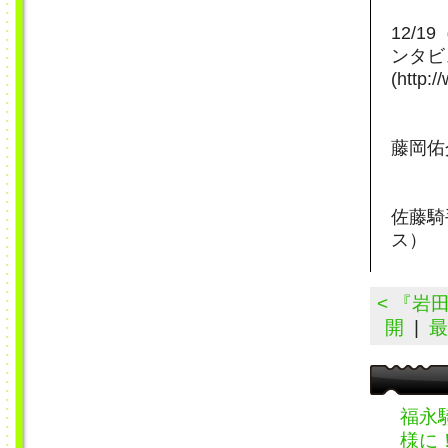
12/
ンタビ
(http:
藤岡佑
佐藤騎
ス）
< 『岩
開
|
最
福永
様に