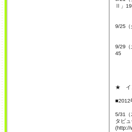
Ⅱ」19
9/2
9/2
45
★ イ
■201
5/3
タビュ
(http: