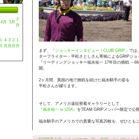
2
4月
3月
月
5
4
3
2
1
月
月
月
月
月
まず、
『ジョッキーインタビュー！CLUB GRIP』
では
ターフライター・平松さとしさん寄稿によるGRIPジョ
『リーディングジョッキー福永祐一 17年目の挑戦 ～6
開。
2ヶ月間、異国の地で挑戦を続けた福永騎手の姿を
平松さんが綴ります。
そして、アメリカ遠征密着ギャラリーとして、
『福永祐一 in USA』
をTEAM GRIPメンバー限定で公
福永騎手のアメリカでの貴重な写真20枚を、ぜひとも