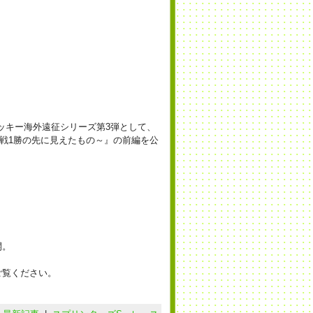
、
ッキー海外遠征シリーズ第3弾として、
6戦1勝の先に見えたもの～』の前編を公
開。
ご覧ください。