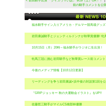
< 岩田騎手出演 「クイズウマい話」 9/29（土）OA！！
前の騎手コメントを公開
福永騎手サイン入りアメリカ・デルマー競馬場グッズ
岩田康誠騎手とジェンティルドンナが秋華賞優勝! 牝馬
10月15日（月）20時～福永騎手がラジオに生出演！
牝馬三冠に挑む岩田騎手など秋華賞レース前コメント
今後のメディア情報【10月12日更新】
リーディングを争う岩田康誠×浜中俊の対談第1回を
『GRIPジョッキー 秋の大運動会イラスト』をUP!!
佐藤哲三騎手がマイルCS南部杯優勝