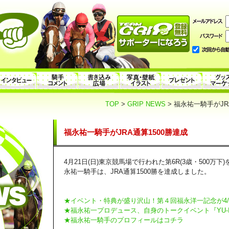
TOP
>
GRIP NEWS
> 福永祐一騎手がJR
福永祐一騎手がJRA通算1500勝達成
4月21日(日)東京競馬場で行われた第6R(3歳・500
永祐一騎手は、JRA通算1500勝を達成しました。
★イベント・特典が盛り沢山！第４回福永洋一記念が4/2
★福永祐一プロデュース、自身のトークイベント『YU-ICH
★福永祐一騎手のプロフィールはコチラ