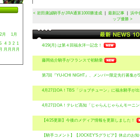
< 岩田康誠騎手がJRA通算1000勝達成
|
最新記事
|
浜中
ップ優勝 >
2月
1月
5
4
3
2
1
4/29(月) は第４回福永洋一記念！
月
月
月
月
月
藤岡佑介騎手がフランスで初騎乗
第7回『YU-ICHI NIGHT』、メンバー限定先行募集がS
4月27日OA！TBS「ジョブチューン」に福永騎手が
4月27日OA！テレビ高知「じゃらんじゃらんモーニ
【4/25更新】今後のメディア情報を更新しました！
【騎手コメント】【JOCKEY'Sグラビア】休止のお知