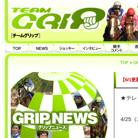
TOP
>
G
【6/1
★テレ
4/2