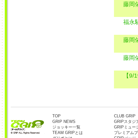
藤岡佑
福永
藤岡
藤岡佑
【9
TOP
CLUB GRIP
GRIP NEWS
GRIPスタジ
ジョッキー一覧
GRIPミュー
TEAM GRIPとは
プレミアムプ