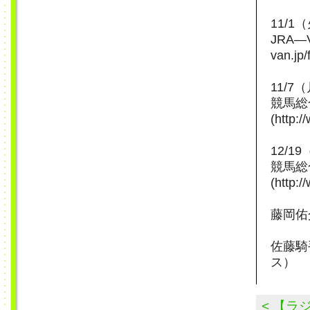
11/
JRA―
van.jp
11/
競馬総
(http:
12/
競馬総
(http:
藤岡佑
佐藤騎
ス）
< 【ラ