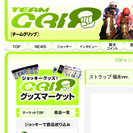
TOP
>
ジ
ストラップ 福永ver.