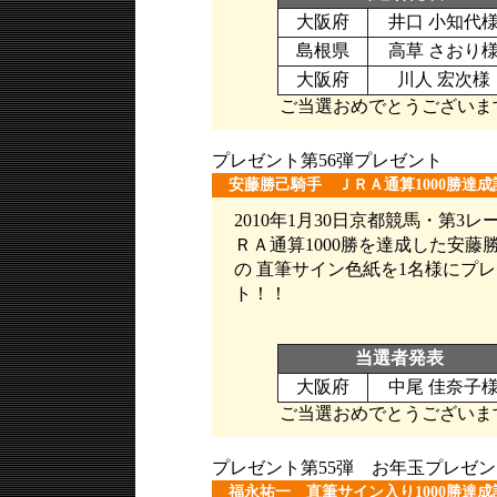
大阪府
井口 小知代
島根県
高草 さおり
大阪府
川人 宏次様
ご当選おめでとうございま
プレゼント第56弾プレゼント
安藤勝己騎手 ＪＲＡ通算1000勝達
2010年1月30日京都競馬・第3レ
ＲＡ通算1000勝を達成した安藤
の 直筆サイン色紙を1名様にプ
ト！！
当選者発表
大阪府
中尾 佳奈子
ご当選おめでとうございま
プレゼント第55弾 お年玉プレゼン
福永祐一 直筆サイン入り1000勝達