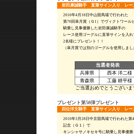
岩田康誠騎手 直筆サイン入り レー
2010年4月18日中山競馬場で行われた
第70回皐月賞（Ｇ1）でヴィクトワール
騎乗し見事優勝した岩田康誠騎手の
レース使用ゴーグルに直筆サインを入れ
2名様にプレゼント！！
（皐月賞では別のゴーグルを使用しまし
当選者発表
兵庫県
西本 洋二様
青森県
工藤 耕平様
ご当選おめでとうございま
プレゼント第58弾プレゼント
四位洋文騎手 直筆サイン入り レー
2010年3月28日中京競馬場で行われた第
記念（Ｇ１）で
キンシャサノキセキ号に騎乗し見事優勝