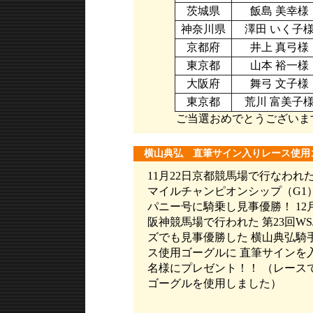
茨城県
飯島 美幸様
神奈川県
澤田 いく子
京都府
井上 真弓様
東京都
山本 裕一様
大阪府
舞弓 文子様
東京都
荒川 富美子
ご当選おめでとうございま
横山典弘 直筆サイン入りレース使用
11月22日京都競馬場で行なわれた
マイルチャンピオンシップ（G1）
パニー号に騎乗し見事優勝！ 12
阪神競馬場で行われた 第23回WS
ズでも見事優勝した 横山典弘騎
ス使用ゴーグルに 直筆サインを
名様にプレゼント！！ （レース
ゴーグルを使用しました）