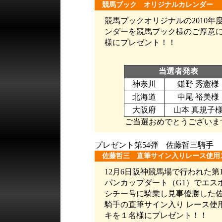
競馬ブック オリジナルカレンダー
競馬ブックオリジナルの2010年
ンダーを競馬ブック様のご厚意に
様にプレゼント！！
当選者発表
神奈川
鎌野 秀憲様
北海道
中尾 裕美様
大阪府
山本 真規子
ご当選おめでとうございま
プレゼント第54弾 佐藤哲三騎手
佐藤哲三 直筆サイン入りレース使用
12月6日阪神競馬場で行われた第
パンカップダート（G1）でエス
シチー号に騎乗し見事優勝した
騎手の直筆サイン入り レース使
キを１名様にプレゼント！！