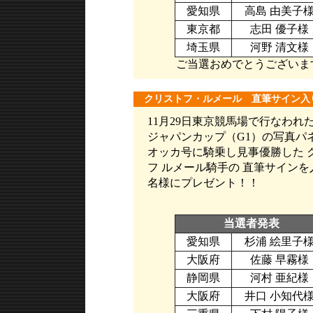
愛知県
高島 由美子
東京都
志田 優子様
埼玉県
河野 清文様
ご当選おめでとうございま
クリストフ・ルメール 直筆サイン入
11月29日東京競馬場で行なわれた
ジャパンカップ（G1）の写真パネ
オッカ号に騎乗し見事優勝した 
フ ルメール騎手の 直筆サインを
名様にプレゼント！！
当選者発表
愛知県
杉浦 絵里子
大阪府
佐藤 早霧様
静岡県
河村 亜紀様
大阪府
井口 小知代