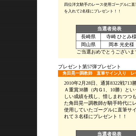
四位洋文騎手のレース使用ゴーグルに直
を入れて2名様にプレゼント！！
当選者発表
長崎県
寺崎 ひとみ
岡山県
岡本 光史様
ご当選おめでとうございま
プレゼント第57弾プレゼント
角田晃一調教師 直筆サイン入り レ
2010年2月28日、通算8322戦71
Ａ重賞38勝（内Ｇ1、10勝）と
しい成績を残し、惜しまれつつ
た角田晃一調教師が騎手時代に
使用していたゴーグルに直筆サ
れて３名様にプレゼント！！
当選者発表