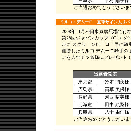
三重県
下村 陽子様
ご当選おめでとうございま
ミルコ・デムーロ 直筆サイン入りパ
2008年11月30日東京競馬場で行
第28回ジャパンカップ（G1）の
ルに スクリーンヒーロー号に騎乗
優勝したミルコ デムーロ騎手の 
ンを入れて５名様にプレゼント
当選者発表
東京都
鈴木 潤美様
広島県
高草 美保様
長野県
河西 晴美様
北海道
田中 絵梨様
兵庫県
八十 由佳様
ご当選おめでとうございま