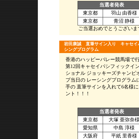
当選者発表
東京都
羽山 由香様
東京都
青沼 静様
ご当選おめでとうございま
岩田康誠 直筆サイン入り キャセイ
シングプログラム
香港のハッピーバレー競馬場で
第12回キャセイパシフィックイ
ショナル ジョッキーズチャンピ
プ当日の レーシングプログラム
手の 直筆サインを入れて6名様
ント！！！
当選者発表
東京都
大塚 亜弥奈
愛知県
中島 淳様
大阪府
平紙 里香様