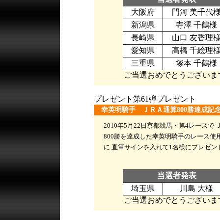
大阪府
門河 美千代
新潟県
寺澤 千鶴様
長崎県
山口 友香理
愛知県
高橋 千絵理
三重県
塚本 千鶴様
ご当選おめでとうございま
プレゼント第61弾プレゼント
幸英明騎手 ＪＲＡ通算800勝達成記
2010年5月22日京都競馬・第4レースで
800勝を達成した幸英明騎手のレース使
に 直筆サインを入れて1名様にプレゼン
当選者発表
埼玉県
川島 大様
ご当選おめでとうございま