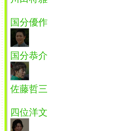
国分優作
国分恭介
佐藤哲三
四位洋文