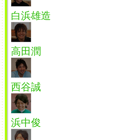
白浜雄造
高田潤
西谷誠
浜中俊