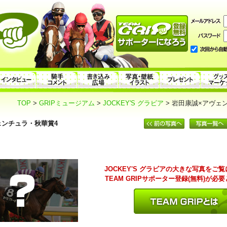
TOP
>
GRIPミュージアム
>
JOCKEY'S グラビア
> 岩田康誠×アヴェ
ェンチュラ・秋華賞4
JOCKEY'S グラビアの大きな写真をご
TEAM GRIPサポーター登録(無料)が必