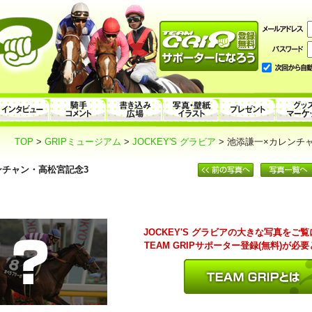
TOP
>
GRIPミュージアム
>
JOCKEY'S グラビア
> 池添謙一×カレンチ
ンチャン・高松宮記念3
JOCKEY'S グラビアの大きな写真をご
TEAM GRIPサポーター登録(無料)が必