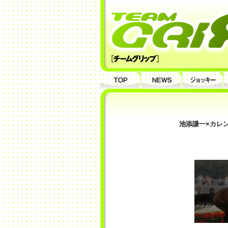
池添謙一×カレ