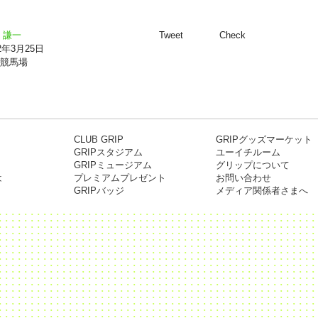
 謙一
Tweet
Check
12年3月25日
競馬場
CLUB GRIP
GRIPグッズマーケット
GRIPスタジアム
ユーイチルーム
GRIPミュージアム
グリップについて
は
プレミアムプレゼント
お問い合わせ
GRIPバッジ
メディア関係者さまへ