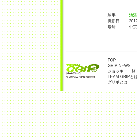
騎手
池添
撮影日
20
場所
中京
TOP
GRIP NEWS
ジョッキー一覧
TEAM GRIPと
グリポとは