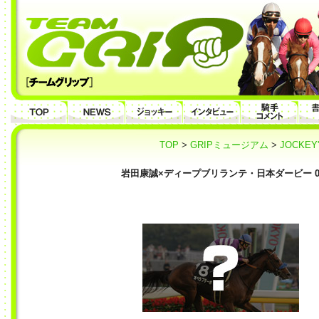
TOP
>
GRIPミュージアム
>
JOCKE
岩田康誠×ディープブリランテ・日本ダービー 0