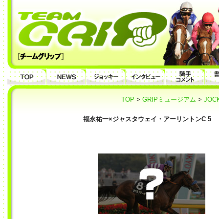
TOP
>
GRIPミュージアム
>
JOC
福永祐一×ジャスタウェイ・アーリントンC 5