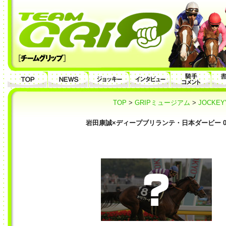
TOP
>
GRIPミュージアム
>
JOCKE
岩田康誠×ディープブリランテ・日本ダービー 0