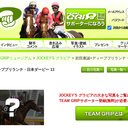
>
GRIPミュージアム
>
JOCKEY'S グラビア
> 岩田康誠×ディープブリランテ・
プブリランテ・日本ダービー 13
JOCKEY'S グラビアの大きな写真をご
TEAM GRIPサポーター登録(無料)が必