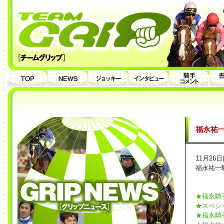
福永祐
11月26
福永祐一
★福永騎
★スペシ
★福永騎