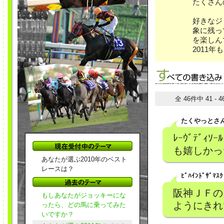
たくさん
好きなジ
象に残っ
を楽しん
2011
全 46件中 41 -
たくやっとさ
ﾚｰｳﾞﾃﾞ
も嬉しかっ
あなたが選ぶ2010年のベスト
レースは？
ﾋﾞﾊｲﾝﾄﾞｻﾞﾏ
阪神ＪＦの
もしあなたがジョッキーにな
ようにきれ
ったら、どの馬に乗ってみた
いですか？