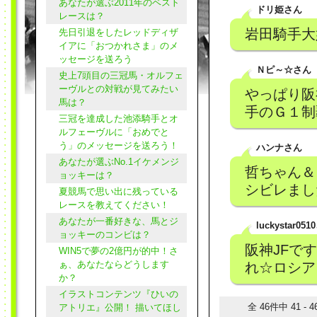
あなたが選ぶ2011年のベスト
ドリ姫さん
レースは？
岩田騎手大好
先日引退をしたレッドディザ
イアに「おつかれさま」のメ
ッセージを送ろう
Ｎピ～☆さん
史上7頭目の三冠馬・オルフェ
ーヴルとの対戦が見てみたい
やっぱり阪
馬は？
手のＧ１制
三冠を達成した池添騎手とオ
ルフェーヴルに「おめでと
う」のメッセージを送ろう！
ハンナさん
あなたが選ぶNo.1イケメンジ
哲ちゃん＆
ョッキーは？
シビレまし
夏競馬で思い出に残っている
レースを教えてください！
あなたが一番好きな、馬とジ
luckystar05
ョッキーのコンビは？
阪神JFで
WIN5で夢の2億円が的中！さ
ぁ、あなたならどうします
れ☆ロシア
か？
イラストコンテンツ『ひいの
全 46件中 41 -
アトリエ』公開！ 描いてほし