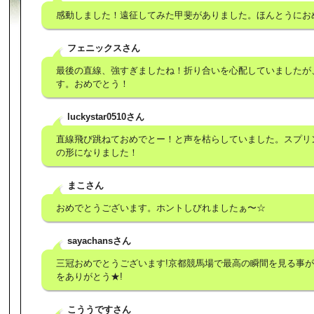
感動しました！遠征してみた甲斐がありました。ほんとうにお
フェニックスさん
最後の直線、強すぎましたね！折り合いを心配していましたが
す。おめでとう！
luckystar0510さん
直線飛び跳ねておめでとー！と声を枯らしていました。スプリ
の形になりました！
まこさん
おめでとうございます。ホントしびれましたぁ〜☆
sayachansさん
三冠おめでとうございます!京都競馬場で最高の瞬間を見る事
をありがとう★!
こううですさん