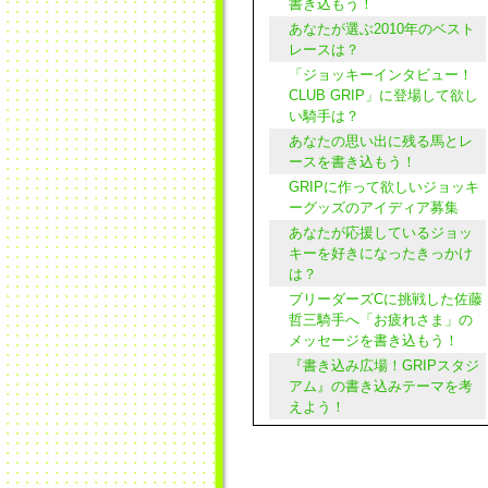
書き込もう！
あなたが選ぶ2010年のベスト
レースは？
「ジョッキーインタビュー！
CLUB GRIP」に登場して欲し
い騎手は？
あなたの思い出に残る馬とレ
ースを書き込もう！
GRIPに作って欲しいジョッキ
ーグッズのアイディア募集
あなたが応援しているジョッ
キーを好きになったきっかけ
は？
ブリーダーズCに挑戦した佐藤
哲三騎手へ「お疲れさま」の
メッセージを書き込もう！
『書き込み広場！GRIPスタジ
アム』の書き込みテーマを考
えよう！