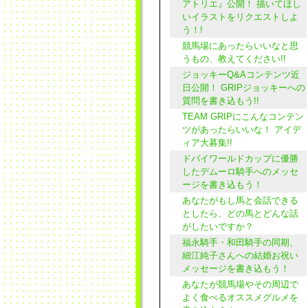
アトリエ』公開！ 描いてほし
いイラストをリクエストしよ
う！!
競馬場にあったらいいなと思
うもの、教えてください!!
ジョッキーQ&Aコンテンツ近
日公開！ GRIPジョッキーへの
質問を書き込もう!!
TEAM GRIPにこんなコンテン
ツがあったらいいな！ アイデ
ィア大募集!!
ドバイワールドカップに優勝
したデムーロ騎手へのメッセ
ージを書き込もう！
あなたがもし馬と会話できる
としたら、どの馬とどんな話
がしたいですか？
福永騎手・和田騎手の同期、
細江純子さんへの結婚お祝い
メッセージを書き込もう！
あなたが競馬場やその周辺で
よく食べるオススメグルメを