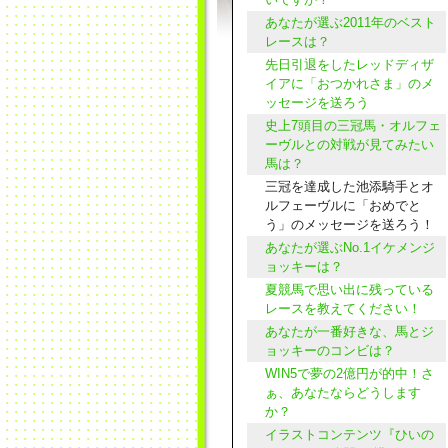
あなたが選ぶ2011年のベスト
レースは？
先日引退をしたレッドディザ
イアに「おつかれさま」のメ
ッセージを送ろう
史上7頭目の三冠馬・オルフェ
ーヴルとの対戦が見てみたい
馬は？
三冠を達成した池添騎手とオ
ルフェーヴルに「おめでと
う」のメッセージを送ろう！
あなたが選ぶNo.1イケメンジ
ョッキーは？
夏競馬で思い出に残っている
レースを教えてください！
あなたが一番好きな、馬とジ
ョッキーのコンビは？
WIN5で夢の2億円が的中！さ
ぁ、あなたならどうします
か？
イラストコンテンツ『ひいの