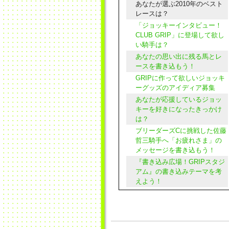
あなたが選ぶ2010年のベスト
レースは？
「ジョッキーインタビュー！
CLUB GRIP」に登場して欲し
い騎手は？
あなたの思い出に残る馬とレ
ースを書き込もう！
GRIPに作って欲しいジョッキ
ーグッズのアイディア募集
あなたが応援しているジョッ
キーを好きになったきっかけ
は？
ブリーダーズCに挑戦した佐藤
哲三騎手へ「お疲れさま」の
メッセージを書き込もう！
『書き込み広場！GRIPスタジ
アム』の書き込みテーマを考
えよう！