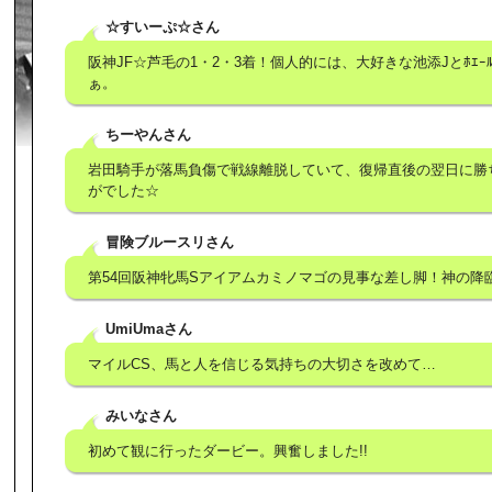
☆すいーぷ☆さん
阪神JF☆芦毛の1・2・3着！個人的には、大好きな池添Jとﾎｴｰﾙ
ぁ。
ちーやんさん
岩田騎手が落馬負傷で戦線離脱していて、復帰直後の翌日に勝
がでした☆
冒険ブルースリさん
第54回阪神牝馬Sアイアムカミノマゴの見事な差し脚！神の降
UmiUmaさん
マイルCS、馬と人を信じる気持ちの大切さを改めて…
みいなさん
初めて観に行ったダービー。興奮しました!!