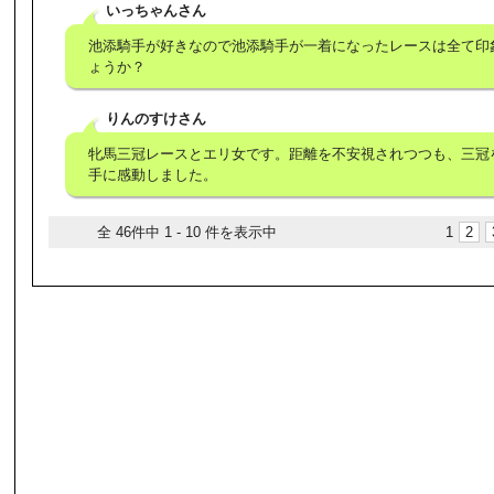
いっちゃんさん
池添騎手が好きなので池添騎手が一着になったレースは全て印
ょうか？
りんのすけさん
牝馬三冠レースとエリ女です。距離を不安視されつつも、三冠
手に感動しました。
全 46件中 1 - 10 件を表示中
1
2