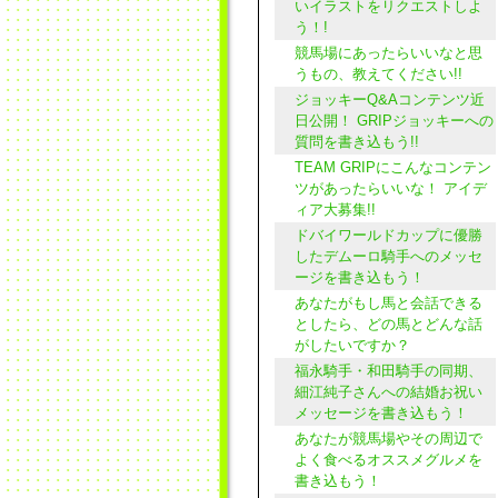
いイラストをリクエストしよ
う！!
競馬場にあったらいいなと思
うもの、教えてください!!
ジョッキーQ&Aコンテンツ近
日公開！ GRIPジョッキーへの
質問を書き込もう!!
TEAM GRIPにこんなコンテン
ツがあったらいいな！ アイデ
ィア大募集!!
ドバイワールドカップに優勝
したデムーロ騎手へのメッセ
ージを書き込もう！
あなたがもし馬と会話できる
としたら、どの馬とどんな話
がしたいですか？
福永騎手・和田騎手の同期、
細江純子さんへの結婚お祝い
メッセージを書き込もう！
あなたが競馬場やその周辺で
よく食べるオススメグルメを
書き込もう！