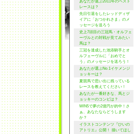
あなたが選ぶ2011年のベスト
レースは？
先日引退をしたレッドディザ
イアに「おつかれさま」のメ
ッセージを送ろう
史上7頭目の三冠馬・オルフェ
ーヴルとの対戦が見てみたい
馬は？
三冠を達成した池添騎手とオ
ルフェーヴルに「おめでと
う」のメッセージを送ろう！
あなたが選ぶNo.1イケメンジ
ョッキーは？
夏競馬で思い出に残っている
レースを教えてください！
あなたが一番好きな、馬とジ
ョッキーのコンビは？
WIN5で夢の2億円が的中！さ
ぁ、あなたならどうします
か？
イラストコンテンツ『ひいの
アトリエ』公開！ 描いてほし