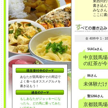
東西問わ
書き込ん
みなさん
ここに書
全 40件中 1 - 
SUiCaさん
中京競馬場
の紅茶が今
86さん
あなたが競馬場やその周辺で
よく食べるオススメグルメを
未体験だけ
書き込もう！
聖1266さん
もしあなたがジョッキーにな
ったら、どの馬に乗ってみた
京都競馬場
いですか？