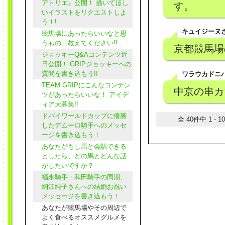
アトリエ』公開！ 描いてほし
す。
いイラストをリクエストしよ
う！!
キュイジーヌ
競馬場にあったらいいなと思
うもの、教えてください!!
京都競馬場
ジョッキーQ&Aコンテンツ近
日公開！ GRIPジョッキーへの
質問を書き込もう!!
ワラウカドニ
TEAM GRIPにこんなコンテン
中京の串カ
ツがあったらいいな！ アイデ
ィア大募集!!
ドバイワールドカップに優勝
全 40件中 1 - 
したデムーロ騎手へのメッセ
ージを書き込もう！
あなたがもし馬と会話できる
としたら、どの馬とどんな話
がしたいですか？
福永騎手・和田騎手の同期、
細江純子さんへの結婚お祝い
メッセージを書き込もう！
あなたが競馬場やその周辺で
よく食べるオススメグルメを