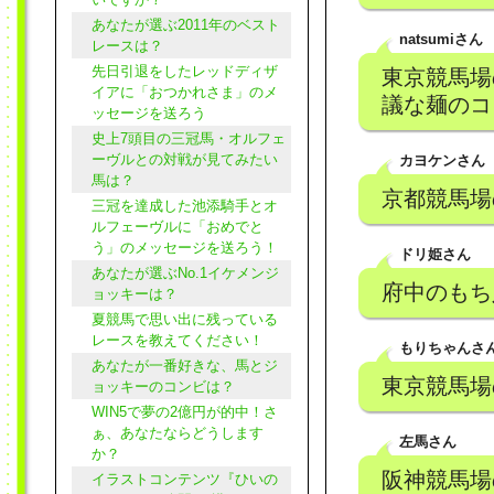
あなたが選ぶ2011年のベスト
natsumiさん
レースは？
先日引退をしたレッドディザ
東京競馬場
イアに「おつかれさま」のメ
議な麺のコ
ッセージを送ろう
史上7頭目の三冠馬・オルフェ
ーヴルとの対戦が見てみたい
カヨケンさん
馬は？
京都競馬場の
三冠を達成した池添騎手とオ
ルフェーヴルに「おめでと
う」のメッセージを送ろう！
ドリ姫さん
あなたが選ぶNo.1イケメンジ
府中のもち入
ョッキーは？
夏競馬で思い出に残っている
レースを教えてください！
もりちゃんさ
あなたが一番好きな、馬とジ
東京競馬場
ョッキーのコンビは？
WIN5で夢の2億円が的中！さ
ぁ、あなたならどうします
左馬さん
か？
阪神競馬場
イラストコンテンツ『ひいの