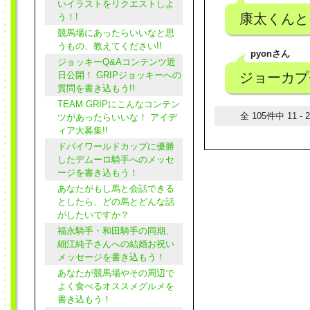
いイラストをリクエストしよ
康太くんと
う！!
競馬場にあったらいいなと思
うもの、教えてください!!
pyonさん
ジョッキーQ&Aコンテンツ近
日公開！ GRIPジョッキーへの
ジョーカプ
質問を書き込もう!!
TEAM GRIPにこんなコンテン
全 105件中 11 -
ツがあったらいいな！ アイデ
ィア大募集!!
ドバイワールドカップに優勝
したデムーロ騎手へのメッセ
ージを書き込もう！
あなたがもし馬と会話できる
としたら、どの馬とどんな話
がしたいですか？
福永騎手・和田騎手の同期、
細江純子さんへの結婚お祝い
メッセージを書き込もう！
あなたが競馬場やその周辺で
よく食べるオススメグルメを
書き込もう！