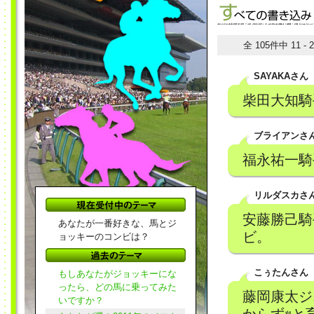
全 105件中 11 -
SAYAKAさん
柴田大知騎
ブライアンさ
福永祐一騎手
リルダスカさ
安藤勝己騎
あなたが一番好きな、馬とジ
ビ。
ョッキーのコンビは？
こぅたんさん
もしあなたがジョッキーにな
ったら、どの馬に乗ってみた
藤岡康太ジ
いですか？