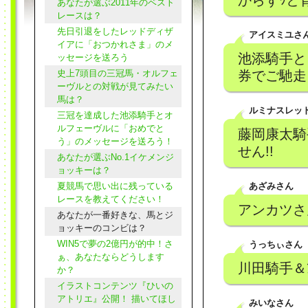
からずｯと育
あなたが選ぶ2011年のベスト
レースは？
先日引退をしたレッドディザ
アイスミユさ
イアに「おつかれさま」のメ
池添騎手と
ッセージを送ろう
史上7頭目の三冠馬・オルフェ
券でご馳走
ーヴルとの対戦が見てみたい
馬は？
ルミナスレッ
三冠を達成した池添騎手とオ
ルフェーヴルに「おめでと
藤岡康太騎
う」のメッセージを送ろう！
せん!!
あなたが選ぶNo.1イケメンジ
ョッキーは？
夏競馬で思い出に残っている
あざみさん
レースを教えてください！
アンカツさ
あなたが一番好きな、馬とジ
ョッキーのコンビは？
WIN5で夢の2億円が的中！さ
うっちぃさん
ぁ、あなたならどうします
川田騎手＆ｱﾅ
か？
イラストコンテンツ『ひいの
アトリエ』公開！ 描いてほし
みいなさん