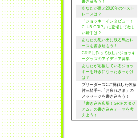
書き込もう！
あなたが選ぶ2010年のベスト
レースは？
「ジョッキーインタビュー！
CLUB GRIP」に登場して欲し
い騎手は？
あなたの思い出に残る馬とレ
ースを書き込もう！
GRIPに作って欲しいジョッキ
ーグッズのアイディア募集
あなたが応援しているジョッ
キーを好きになったきっかけ
は？
ブリーダーズCに挑戦した佐藤
哲三騎手へ「お疲れさま」の
メッセージを書き込もう！
『書き込み広場！GRIPスタジ
アム』の書き込みテーマを考
えよう！