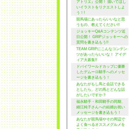
アトリエ』公開！ 描いてほし
いイラストをリクエストしよ
う！!
競馬場にあったらいいなと思
うもの、教えてください!!
ジョッキーQ&Aコンテンツ近
日公開！ GRIPジョッキーへの
質問を書き込もう!!
TEAM GRIPにこんなコンテン
ツがあったらいいな！ アイデ
ィア大募集!!
ドバイワールドカップに優勝
したデムーロ騎手へのメッセ
ージを書き込もう！
あなたがもし馬と会話できる
としたら、どの馬とどんな話
がしたいですか？
福永騎手・和田騎手の同期、
細江純子さんへの結婚お祝い
メッセージを書き込もう！
あなたが競馬場やその周辺で
よく食べるオススメグルメを