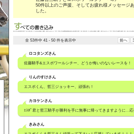
50件以上のご声援、そしてお疲れ様メッセージ
した。
全 53件中 41 - 50 件を表示中
前へ
ロコタンズさん
佐藤騎手&エスポワールシチー、どうか悔いのないレースを！
りんのすけさん
エスポくん、哲三ジョッキー、頑張れ！
カヨケンさん
ｴｽﾎﾟ君と哲三騎手が勝利を手に無事に帰ってきますように…応
きみさん
エスポくん＆哲三さん頑張って下さい！応援しています！！！