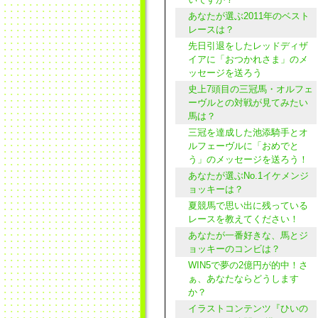
あなたが選ぶ2011年のベスト
レースは？
先日引退をしたレッドディザ
イアに「おつかれさま」のメ
ッセージを送ろう
史上7頭目の三冠馬・オルフェ
ーヴルとの対戦が見てみたい
馬は？
三冠を達成した池添騎手とオ
ルフェーヴルに「おめでと
う」のメッセージを送ろう！
あなたが選ぶNo.1イケメンジ
ョッキーは？
夏競馬で思い出に残っている
レースを教えてください！
あなたが一番好きな、馬とジ
ョッキーのコンビは？
WIN5で夢の2億円が的中！さ
ぁ、あなたならどうします
か？
イラストコンテンツ『ひいの