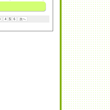
3
4
5
6
次へ